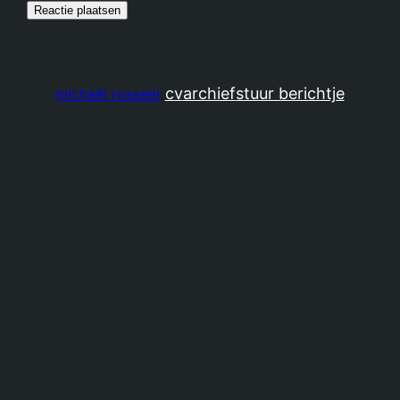
cv
archief
stuur berichtje
michaël rosseel