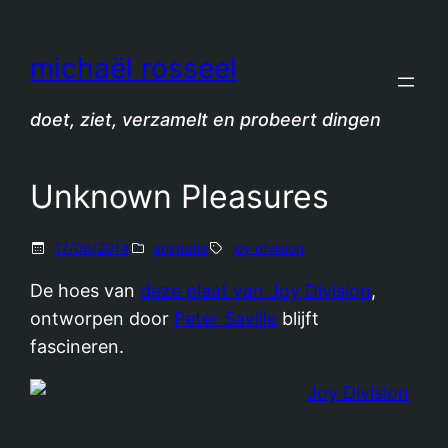
Spring
naar
michaël rosseel
de
inhoud
doet, ziet, verzamelt en probeert dingen
Unknown Pleasures
17/06/2014
animatie
joy division
De hoes van
deze plaat van Joy Division
,
ontworpen door
Peter Saville
blijft
fascineren.