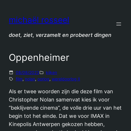
Spring
naar
michaël rosseel
de
inhoud
doet, ziet, verzamelt en probeert dingen
Oppenheimer
08/08/2023
kijken
film
, 
nolan
, 
oorlog
, 
wereldoorlog II
Als er twee woorden zijn die deze film van
Christopher Nolan samenvat kies ik voor
“beklijvende cinema”, de volle drie uur van het
begin tot het einde. Dat we voor IMAX in
Kinepolis Antwerpen gekozen hebben,