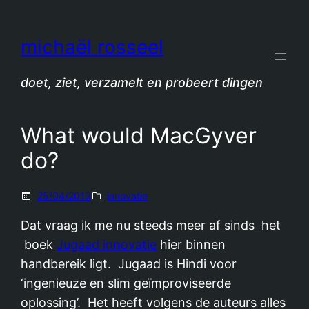
Spring
naar
michaël rosseel
de
inhoud
doet, ziet, verzamelt en probeert dingen
What would MacGyver
do?
25/04/2013
innovatie
Dat vraag ik me nu steeds meer af sinds het
boek
Jugaad innovatie
hier binnen
handbereik ligt. Jugaad is Hindi voor
‘ingenieuze en slim geïmproviseerde
oplossing’. Het heeft volgens de auteurs alles