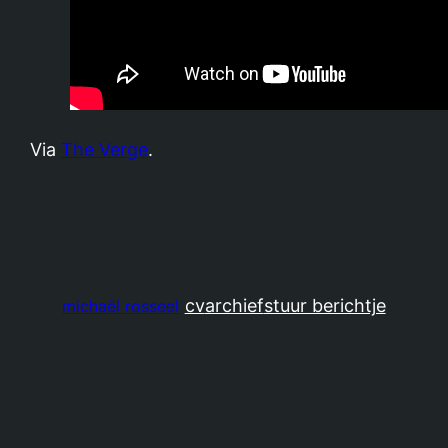
Via
The Verge
.
cv
archief
stuur berichtje
michaël rosseel