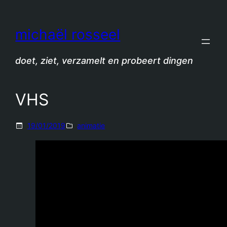
Spring
naar
michaël rosseel
de
inhoud
doet, ziet, verzamelt en probeert dingen
VHS
19/01/2019
animatie