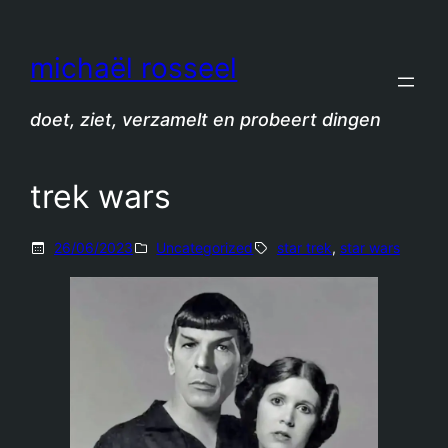
Spring
naar
michaël rosseel
de
inhoud
doet, ziet, verzamelt en probeert dingen
trek wars
26/06/2023
Uncategorized
star trek
, 
star wars