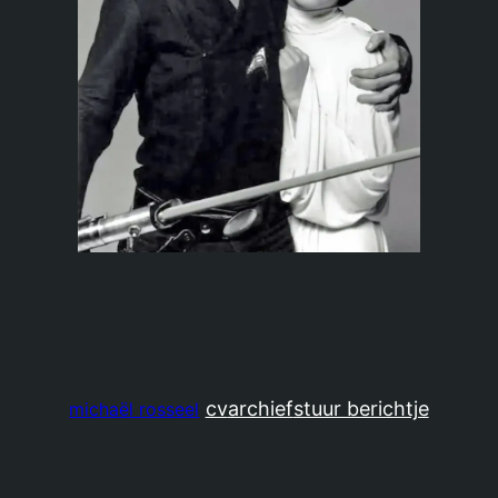
cv
archief
stuur berichtje
michaël rosseel