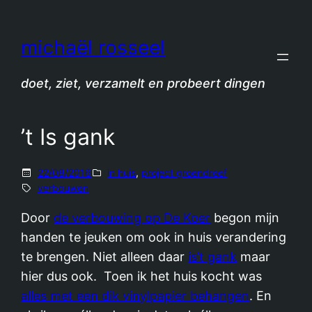
Spring
naar
michaël rosseel
de
inhoud
doet, ziet, verzamelt en probeert dingen
’t Is gank
22/08/2016
in huis
, 
project groendreef
verbouwen
Door
de verbouwing op De Koer
begon mijn
handen te jeuken om ook in huis verandering
te brengen. Niet alleen daar
is’t gank
maar
hier dus ook. Toen ik het huis kocht was
alles met een dik vinylpapier behangen
. En