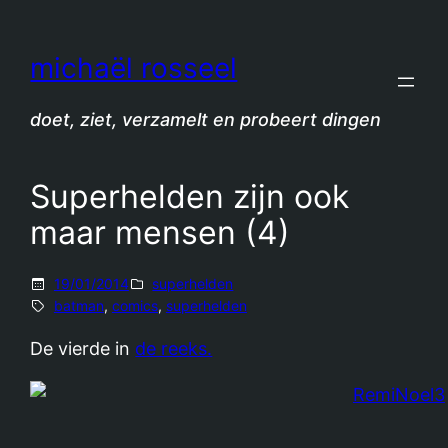
Spring
naar
michaël rosseel
de
inhoud
doet, ziet, verzamelt en probeert dingen
Superhelden zijn ook
maar mensen (4)
19/01/2014
superhelden
batman
, 
comics
, 
superhelden
De vierde in
de reeks.