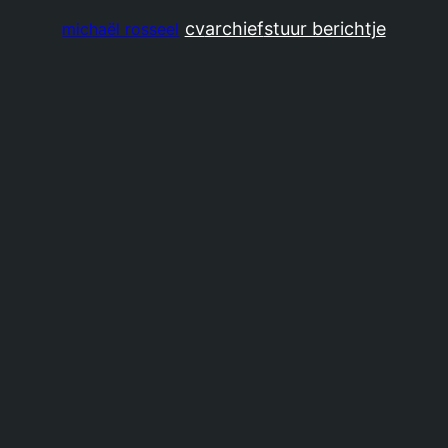
cv
archief
stuur berichtje
michaël rosseel