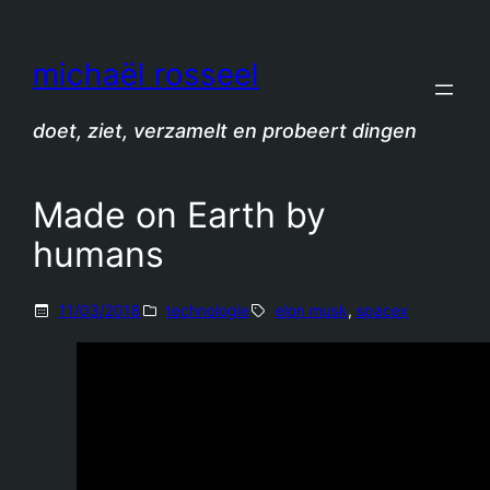
Spring
naar
michaël rosseel
de
inhoud
doet, ziet, verzamelt en probeert dingen
Made on Earth by
humans
11/03/2018
technologie
elon musk
, 
spacex