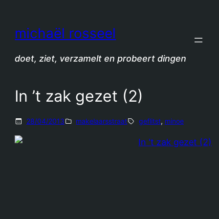
Spring
naar
michaël rosseel
de
inhoud
doet, ziet, verzamelt en probeert dingen
In ’t zak gezet (2)
28/04/2013
makelaarsstraat
geflitst
, 
minoe