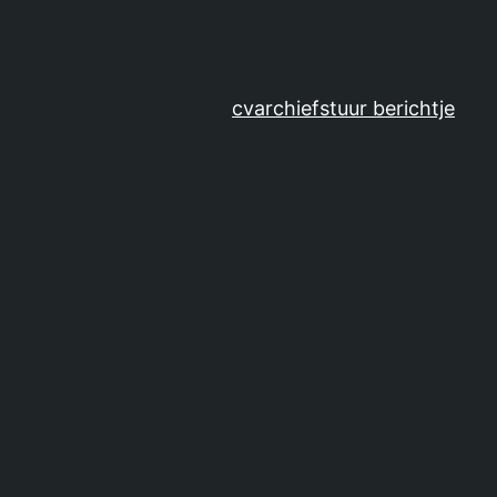
cv
archief
stuur berichtje