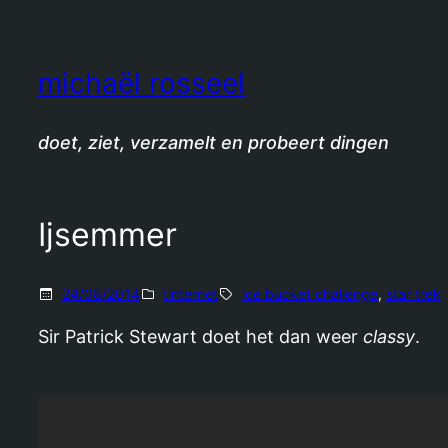
Spring
naar
de
michaël rosseel
inhoud
doet, ziet, verzamelt en probeert dingen
Ijsemmer
24/08/2014
tinternet
ice bucket challenge
, 
star trek
Sir Patrick Stewart doet het dan weer
classy
.