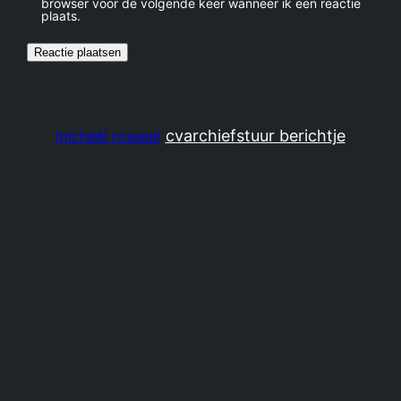
browser voor de volgende keer wanneer ik een reactie
plaats.
cv
archief
stuur berichtje
michaël rosseel