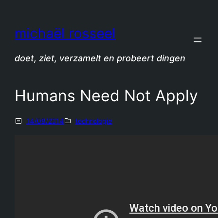
Spring
naar
michaël rosseel
de
inhoud
doet, ziet, verzamelt en probeert dingen
Humans Need Not Apply
14/08/2014
technologie