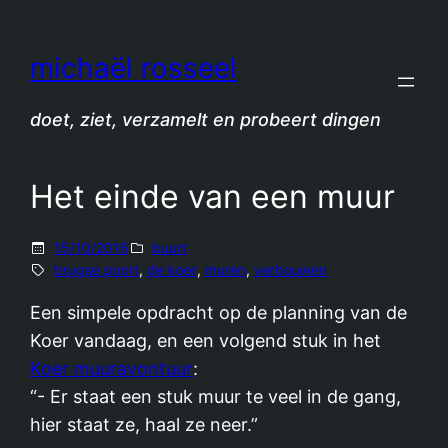
Spring
naar
michaël rosseel
de
inhoud
doet, ziet, verzamelt en probeert dingen
Het einde van een muur
15/10/2016
buurt
brugse poort
, 
de koer
, 
muren
, 
verbouwen
Een simpele opdracht op de planning van de
Koer vandaag, en een volgend stuk in het
Koer muuravontuur
:
“- Er staat een stuk muur te veel in de gang,
hier staat ze, haal ze neer.”