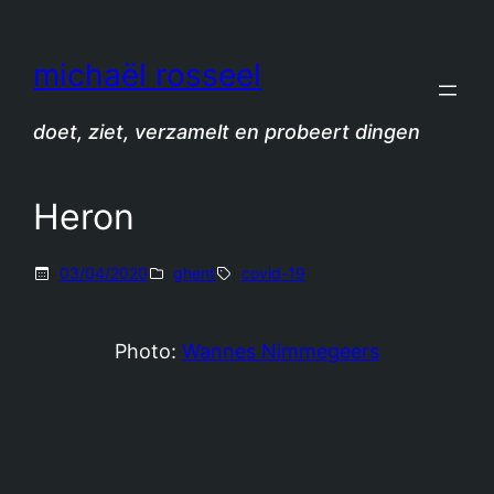
Spring
naar
michaël rosseel
de
inhoud
doet, ziet, verzamelt en probeert dingen
Heron
03/04/2020
ghent
covid-19
Photo:
Wannes Nimmegeers