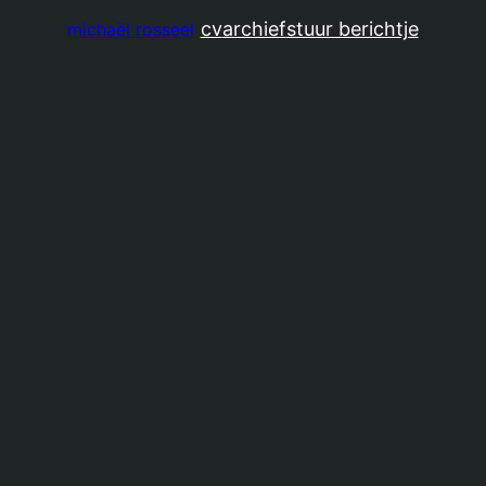
cv
archief
stuur berichtje
michaël rosseel