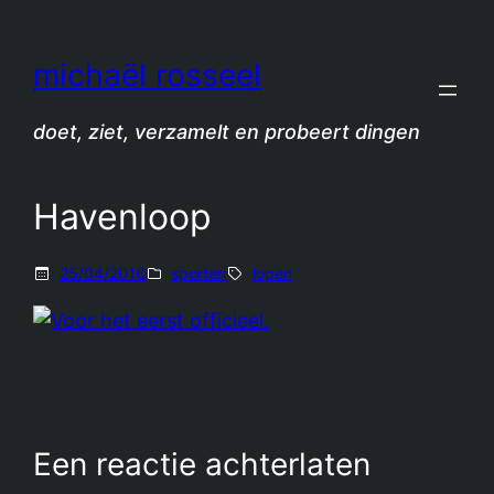
Spring
naar
michaël rosseel
de
inhoud
doet, ziet, verzamelt en probeert dingen
Havenloop
25/04/2016
sporten
lopen
Een reactie achterlaten