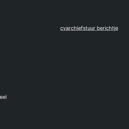
cv
archief
stuur berichtje