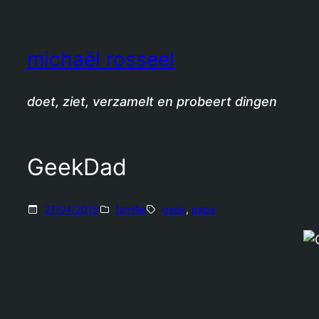
Spring
naar
de
michaël rosseel
inhoud
doet, ziet, verzamelt en probeert dingen
GeekDad
27/04/2015
familie
geek
, 
papa