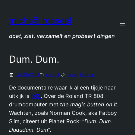
Spring
naar
michaël rosseel
de
inhoud
doet, ziet, verzamelt en probeert dingen
Dum. Dum.
31/07/2015
muziek
docu
, 
hip hop
De documentaire waar ik al een tijdje naar
uitkijk is
808
. Over de Roland TR 808
drumcomputer met
the magic button on it
.
Wachten, zoals Norman Cook, aka Fatboy
Slim, citeert uit Planet Rock: “
Dum. Dum.
Dududum. Dum
“.