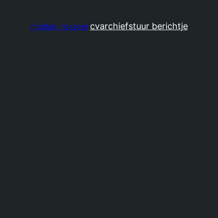
cv
archief
stuur berichtje
michaël rosseel