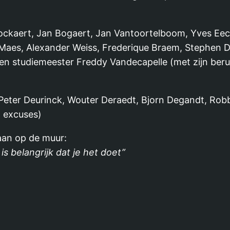
nockaert, Jan Bogaert, Jan Vantoortelboom, Yves Eec
es Maes, Alexander Weiss, Frederique Braem, Stephen 
n studiemeester Freddy Vandecapelle (met zijn beruc
 Peter Deurinck, Wouter Deraedt, Bjorn Degandt, Rob
n excuses)
aan op de muur:
 is belangrijk dat je het doet”