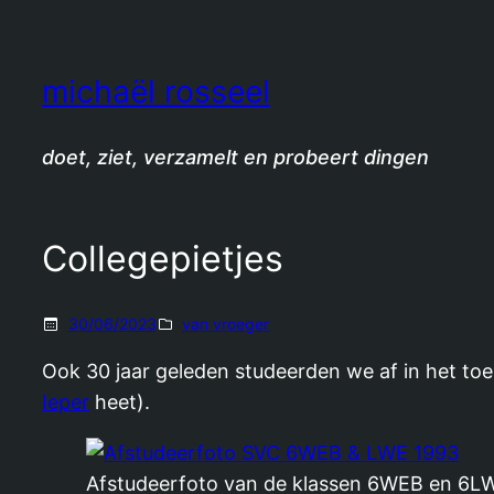
Spring
naar
de
michaël rosseel
inhoud
doet, ziet, verzamelt en probeert dingen
Collegepietjes
30/06/2023
van vroeger
Ook 30 jaar geleden studeerden we af in het toe
Ieper
heet).
Afstudeerfoto van de klassen 6WEB en 6LWE 