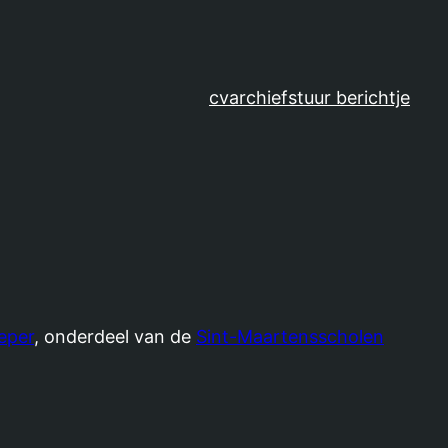
cv
archief
stuur berichtje
eper
, onderdeel van de
Sint-Maartensscholen