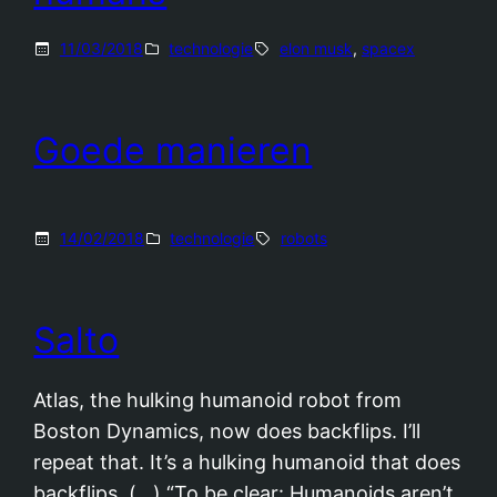
11/03/2018
technologie
elon musk
, 
spacex
Goede manieren
14/02/2018
technologie
robots
Salto
Atlas, the hulking humanoid robot from
Boston Dynamics, now does backflips. I’ll
repeat that. It’s a hulking humanoid that does
backflips. (…) “To be clear: Humanoids aren’t