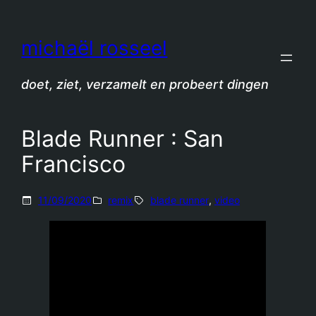
Spring
naar
michaël rosseel
de
inhoud
doet, ziet, verzamelt en probeert dingen
Blade Runner : San
Francisco
11/09/2020
remix
blade runner
, 
video