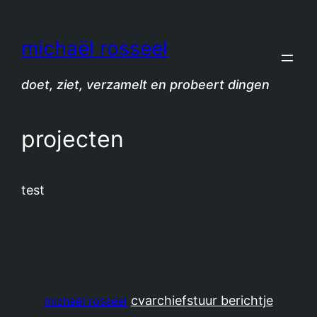
Spring
naar
michaël rosseel
de
inhoud
doet, ziet, verzamelt en probeert dingen
projecten
test
cv
archief
stuur berichtje
michaël rosseel